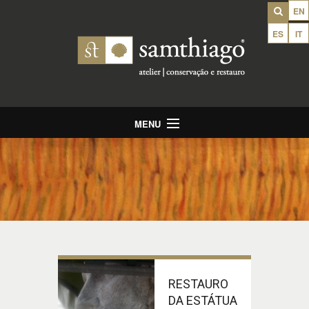
EN
ES
IT
MENU
Home
Apresentação
Serviços
Portfolio
Notícias
Arquivo
RESTAURO
DA ESTÁTUA
Contactos