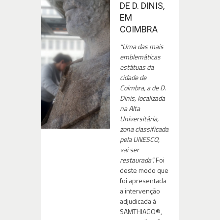
DE D. DINIS,
EM
COIMBRA
“Uma das mais
emblemáticas
estátuas da
cidade de
Coimbra, a de D.
Dinis, localizada
na Alta
Universitária,
zona classificada
pela UNESCO,
vai ser
restaurada”.
Foi
deste modo que
foi apresentada
a intervenção
adjudicada à
SAMTHIAGO®,