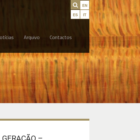
EN
ES
IT
otícias
Arquivo
Contactos
 GERAÇÃO –