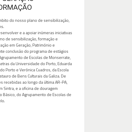
FORMAÇÃO
mbito do nosso plano de sensibilização,
ns.
nvolver e a apoiar inúmeras iniciativas
no de sensibilização, formação e
ração em Geração, Património e
nte conclusão do programa de estágios
 Agrupamento de Escolas de Monserrate,
Letras da Universidade do Porto, Eduarda
 do Porto e Verónica Cuadros, da Escola
tauro de Bens Culturais da Galiza. De
res recebidas ao longo da última AR-PA,
em Sintra, e a oficina de douragem
no Básico, do Agrupamento de Escolas de
lo.