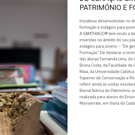
PATRIMÓNIO E 
Iniciativas desenvolvidas no â
formação e estágios para jove
A SAMTHIAGO® tem vindo a dese
inseridas no âmbito do seu pla
estágios para jovens – “De ge
Formação”. De destacar a rece
das alunas Fernanda Lima, do
Bruna Costa, da Faculdade de 
Maia, da Universidade Católica
Superior de Conservação e Res
referir ainda as visitas escola
Bienal Ibérica do Património, 
realizada para alunos do Ensi
Monserrate, em Viana do Caste