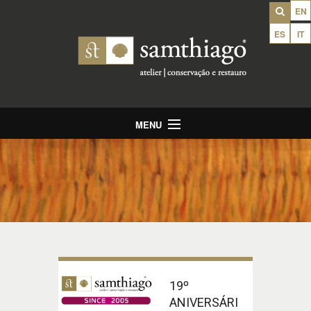
EN
ES
IT
MENU
Home
Apresentação
Serviços
Portfolio
Notícias
Arquivo
19º
ANIVERSÁRI
Contactos